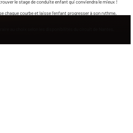
trouver le stage de conduite enfant qui conviendra le mieux !
se chaque courbe et laisse l'enfant progresser à son rythme,
ire au choix selon les disponibilités du circuit de Nantes,