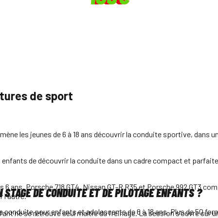
tures de sport
mène les jeunes de 6 à 18 ans découvrir la conduite sportive, dans u
 enfants de découvrir la conduite dans un cadre compact et parfait
€, dès 6 ans. Porsche 718 GT4, Nissan GT-R R35 et Porsche 992 GT3 
 STAGE DE CONDUITE ET DE PILOTAGE ENFANTS ?
 l'autre.
à la conduite pour enfants et adolescents de 6 à 18 ans. Plus de 50 f
ant ne se retrouve seul maître du freinage. La session s'ouvre sur u