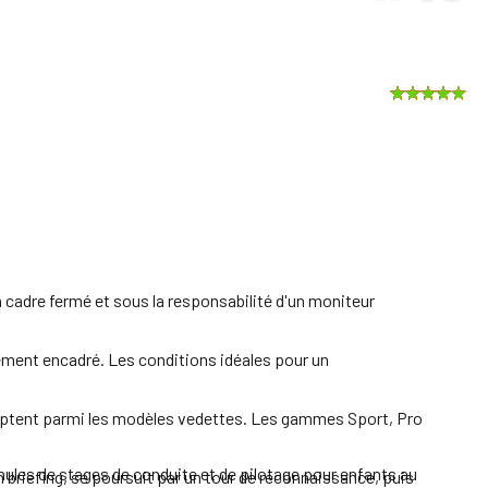
n cadre fermé et sous la responsabilité d'un moniteur
ement encadré. Les conditions idéales pour un
comptent parmi les modèles vedettes. Les gammes Sport, Pro
ormules de stages de conduite et de pilotage pour enfants au
n briefing, se poursuit par un tour de reconnaissance, puis