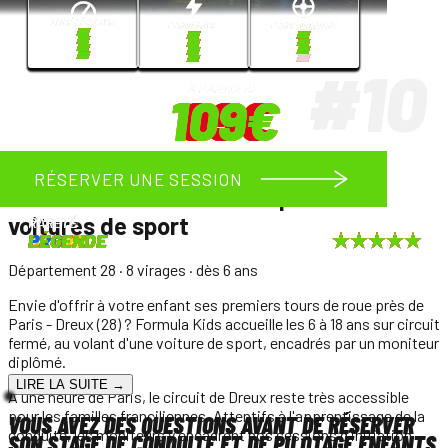
RÉSERVER UNE SESSION
RÉSERVER UNE SESSION
RÉSERVER UNE SESSION
RÉSERVER UNE SESSION
RÉSERVER UNE SESSION
RÉSERVER UNE SESSION
RÉSERVER UNE SESSION
RÉSERVER UNE SESSION
RÉSERVER UNE SESSION
RÉSERVER UNE SESSION
RÉSERVER UNE SESSION
RÉSERVER UNE SESSION
RÉSERVER UNE SESSION
RÉSERVER UNE SESSION
RÉSERVER UNE SESSION
Prestige
RARETÉ
RARETÉ
RARETÉ
RARETÉ
RARETÉ
RARETÉ
RARETÉ
RARETÉ
RARETÉ
RARETÉ
RARETÉ
RARETÉ
RARETÉ
RARETÉ
SPORT
SPORT
SPORT
PRO
PRO
PRO
PRO
PRO
LÉGENDE
LÉGENDE
LÉGENDE
LÉGENDE
LÉGENDE
LÉGENDE
LÉGENDE
Paris - Dreux
: choisissez parmi
15
voitures de sport
Département 28
· 8 virages
· dès 6 ans
Envie d'offrir à votre enfant ses premiers tours de roue près de
Paris - Dreux (28) ? Formula Kids accueille les 6 à 18 ans sur circuit
fermé, au volant d'une voiture de sport, encadrés par un moniteur
diplômé.
LIRE LA SUITE →
À une heure de Paris, le circuit de Dreux reste très accessible
pour les familles franciliennes. Attentifs à l'apprentissage de la
VOUS AVEZ DES QUESTIONS AVANT DE RÉSERVER
conduite, les moniteurs y encadrent nos sessions d'initiation
SON STAGE DE CONDUITE ET DE PILOTAGE ENFANTS