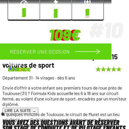
RÉSERVER UNE SESSION
RÉSERVER UNE SESSION
RÉSERVER UNE SESSION
RÉSERVER UNE SESSION
RÉSERVER UNE SESSION
RÉSERVER UNE SESSION
RÉSERVER UNE SESSION
RÉSERVER UNE SESSION
RÉSERVER UNE SESSION
RÉSERVER UNE SESSION
RÉSERVER UNE SESSION
RÉSERVER UNE SESSION
RÉSERVER UNE SESSION
RÉSERVER UNE SESSION
RÉSERVER UNE SESSION
Prestige
RARETÉ
RARETÉ
RARETÉ
RARETÉ
RARETÉ
RARETÉ
RARETÉ
RARETÉ
RARETÉ
RARETÉ
RARETÉ
RARETÉ
RARETÉ
RARETÉ
SPORT
SPORT
SPORT
PRO
PRO
PRO
PRO
PRO
LÉGENDE
LÉGENDE
LÉGENDE
LÉGENDE
LÉGENDE
LÉGENDE
LÉGENDE
Toulouse - Muret
: choisissez parmi
15
voitures de sport
Département 31
· 14 virages
· dès 6 ans
Envie d'offrir à votre enfant ses premiers tours de roue près de
Toulouse (31) ? Formula Kids accueille les 6 à 18 ans sur circuit
fermé, au volant d'une voiture de sport, encadrés par un moniteur
diplômé.
LIRE LA SUITE →
À quelques minutes de Toulouse, le circuit de Muret est un lieu
privilégié pour l'initiation à la conduite des jeunes. Son tracé
VOUS AVEZ DES QUESTIONS AVANT DE RÉSERVER
sécurisé et modulable permet une approche progressive du
SON STAGE DE CONDUITE ET DE PILOTAGE ENFANTS