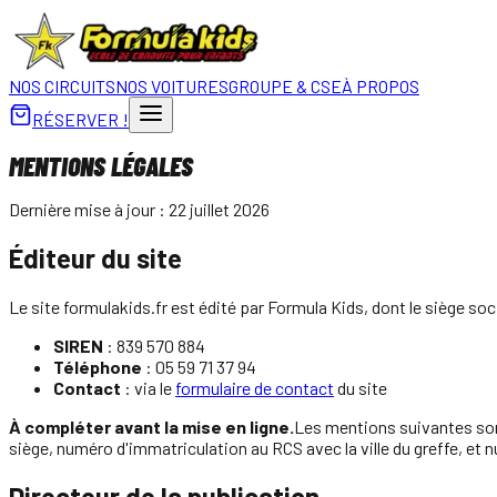
NOS CIRCUITS
NOS VOITURES
GROUPE & CSE
À PROPOS
RÉSERVER !
MENTIONS LÉGALES
Dernière mise à jour :
22 juillet 2026
Éditeur du site
Le site formulakids.fr est édité par Formula Kids, dont le siège soc
SIREN
: 839 570 884
Téléphone
:
05 59 71 37 94
Contact
: via le
formulaire de contact
du site
À compléter avant la mise en ligne.
Les mentions suivantes sont 
siège, numéro d'immatriculation au RCS avec la ville du greffe, et
Directeur de la publication