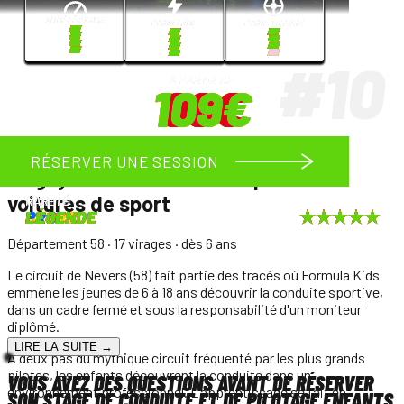
RÉSERVER UNE SESSION
RÉSERVER UNE SESSION
RÉSERVER UNE SESSION
RÉSERVER UNE SESSION
RÉSERVER UNE SESSION
RÉSERVER UNE SESSION
RÉSERVER UNE SESSION
RÉSERVER UNE SESSION
RÉSERVER UNE SESSION
RÉSERVER UNE SESSION
RÉSERVER UNE SESSION
RÉSERVER UNE SESSION
RÉSERVER UNE SESSION
RÉSERVER UNE SESSION
RÉSERVER UNE SESSION
Prestige
RARETÉ
RARETÉ
RARETÉ
RARETÉ
RARETÉ
RARETÉ
RARETÉ
RARETÉ
RARETÉ
RARETÉ
RARETÉ
RARETÉ
RARETÉ
RARETÉ
SPORT
SPORT
SPORT
PRO
PRO
PRO
PRO
PRO
LÉGENDE
LÉGENDE
LÉGENDE
LÉGENDE
LÉGENDE
LÉGENDE
LÉGENDE
Magny-Cours
: choisissez parmi
15
voitures de sport
Département 58
· 17 virages
· dès 6 ans
Le circuit de Nevers (58) fait partie des tracés où Formula Kids
emmène les jeunes de 6 à 18 ans découvrir la conduite sportive,
dans un cadre fermé et sous la responsabilité d'un moniteur
diplômé.
LIRE LA SUITE →
À deux pas du mythique circuit fréquenté par les plus grands
pilotes, les enfants découvrent la conduite dans un
VOUS AVEZ DES QUESTIONS AVANT DE RÉSERVER
environnement professionnel. L'apprentissage se fait en
SON STAGE DE CONDUITE ET DE PILOTAGE ENFANTS